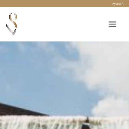
Русский
Startseite
Freie Trauung
Freie Trauung in München
Freie Trauung in Regensburg
Freie Trauung in Passau
Freie Trauung in Deggendorf
Freie Trauung am Gardasee in Italien
Freie Trauung zu zweit: Elopement Trauung
Freie Trauung auf dem Schiff
Freie Trauung in den Bergen