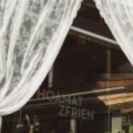
Rituale in einer freien Trauung
Freie Trauung auf Russisch
Kindersegnung
Beerdigung
Über mich
Blog
Kontakt