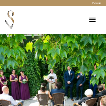
Русский
Startseite
Freie Trauung
Freie Trauung in München
Freie Trauung in Regensburg
Freie Trauung in Passau
Freie Trauung in Deggendorf
Freie Trauung am Gardasee in Italien
Freie Trauung zu zweit: Elopement Trauung
Freie Trauung auf dem Schiff
Freie Trauung in den Bergen