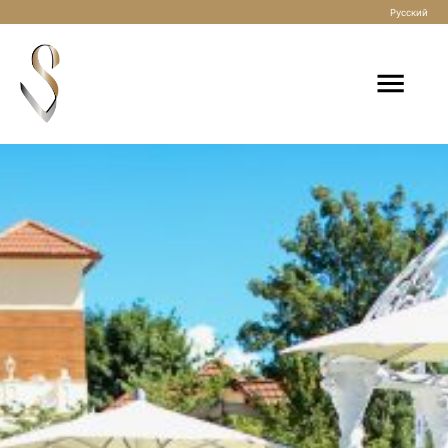
Русский
Startseite
Freie Trauung
Freie Trauung in München
Freie Trauung in Regensburg
Freie Trauung in Passau
Freie Trauung in Deggendorf
Freie Trauung am Gardasee in Italien
Freie Trauung zu zweit: Elopement Trauung
Freie Trauung auf dem Schiff
Freie Trauung in den Bergen