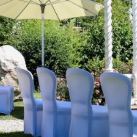
Rituale in einer freien Trauung
Freie Trauung auf Russisch
Kindersegnung
Beerdigung
Über mich
Blog
Kontakt